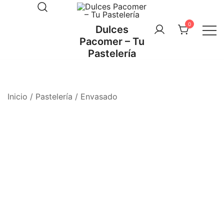
Saltar
al
0
Dulces
contenido
Pacomer – Tu
Pastelería
Inicio
/
Pastelería
/
Envasado