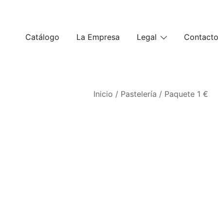
Saltar
al
contenido
Catálogo
La Empresa
Legal
Contact
Inicio
/
Pastelería
/
Paquete 1 €