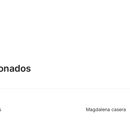
ionados
s
Magdalena casera