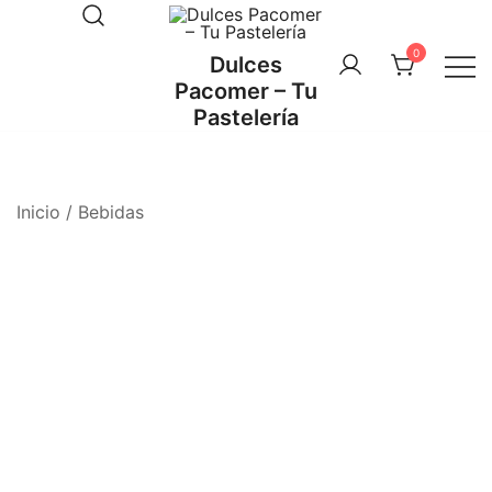
Saltar
al
0
Dulces
contenido
Pacomer – Tu
Pastelería
Inicio
/
Bebidas