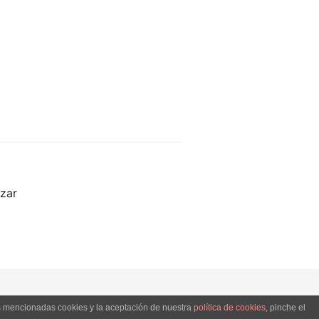
zar
Palmeras bañada
as mencionadas cookies y la aceptación de nuestra
política de cookies
, pinche el