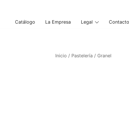
Saltar
al
contenido
Catálogo
La Empresa
Legal
Contact
Inicio
/
Pastelería
/
Granel