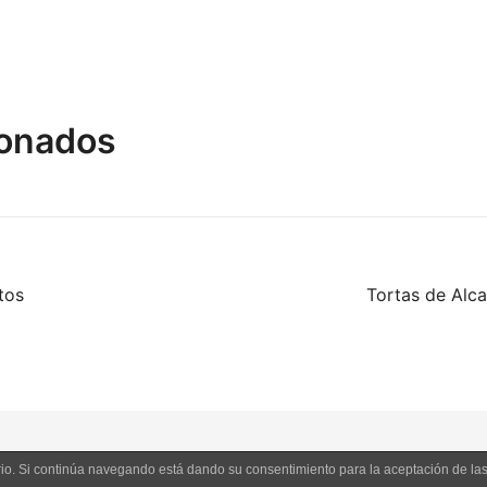
ionados
tos
Tortas de Alca
uario. Si continúa navegando está dando su consentimiento para la aceptación de l