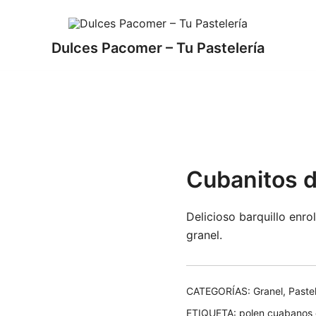
Dulces Pacomer – Tu Pastelería
o
Cubanitos d
Delicioso barquillo enro
granel.
CATEGORÍAS:
Granel
,
Pastel
ETIQUETA:
polen cuabanos