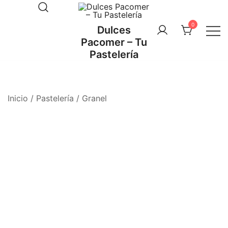
Saltar
al
0
Dulces
contenido
Pacomer – Tu
Pastelería
Inicio
/
Pastelería
/
Granel