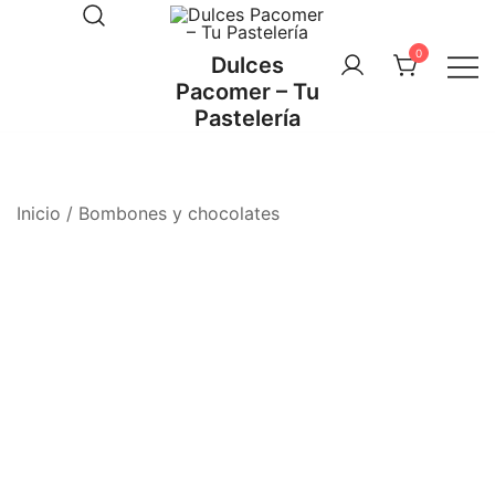
Saltar
al
0
Dulces
contenido
Pacomer – Tu
Pastelería
Inicio
/
Bombones y chocolates