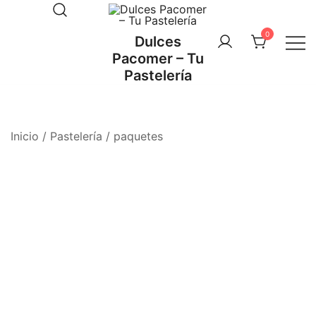
Saltar
al
0
Dulces
contenido
Pacomer – Tu
Pastelería
Inicio
/
Pastelería
/
paquetes