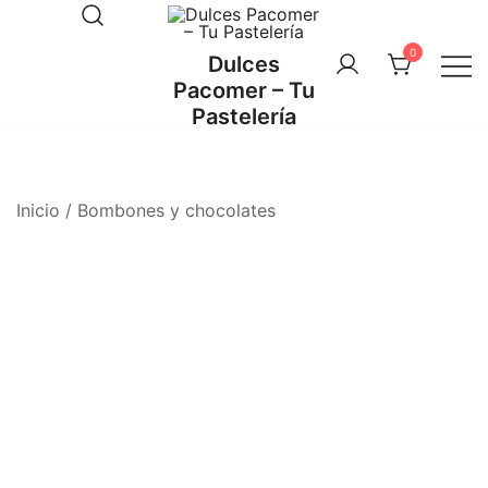
Saltar
al
0
Dulces
contenido
Pacomer – Tu
Pastelería
Inicio
/
Bombones y chocolates