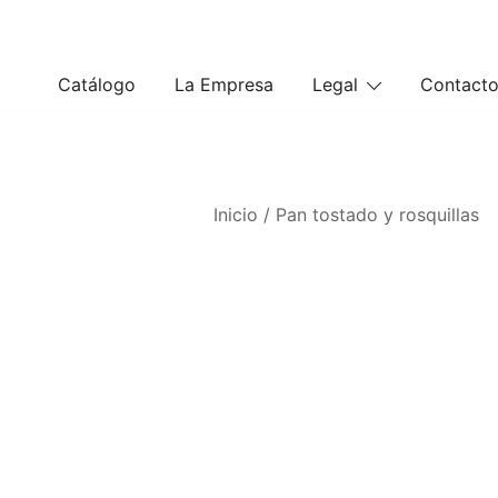
Saltar
al
contenido
Catálogo
La Empresa
Legal
Contact
Inicio
/
Pan tostado y rosquillas