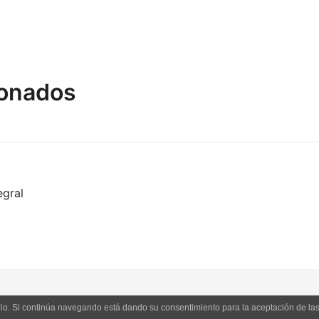
ionados
egral
uario. Si continúa navegando está dando su consentimiento para la aceptación de l