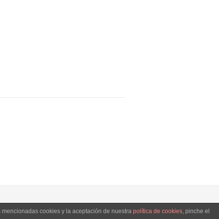
as mencionadas cookies y la aceptación de nuestra
política de cookies
, pinche el