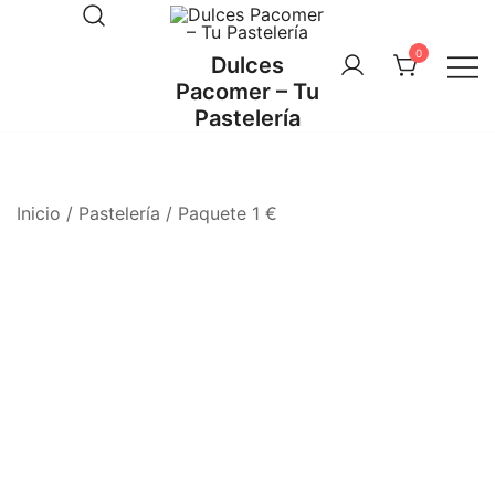
Saltar
al
0
Dulces
contenido
Pacomer – Tu
Pastelería
Inicio
/
Pastelería
/
Paquete 1 €