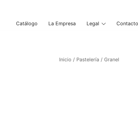
Saltar
al
contenido
Catálogo
La Empresa
Legal
Contact
Inicio
/
Pastelería
/
Granel