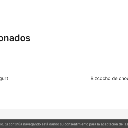
ionados
gurt
Bizcocho de cho
uario. Si continúa navegando está dando su consentimiento para la aceptación de l