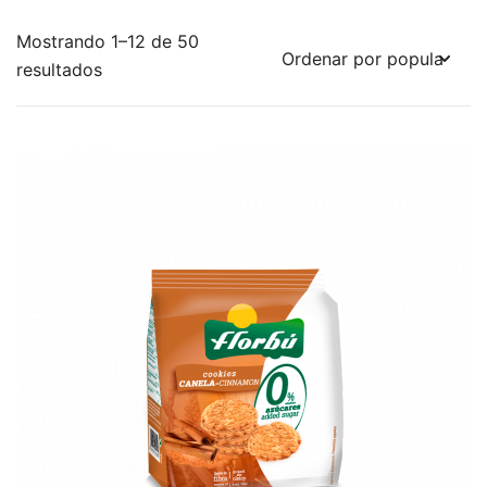
Mostrando 1–12 de 50
Ordenado
resultados
por
los
últimos