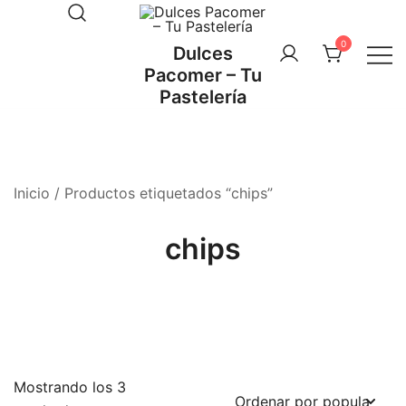
Saltar
al
0
Dulces
contenido
Pacomer – Tu
Pastelería
Inicio
/ Productos etiquetados “chips”
chips
Mostrando los 3