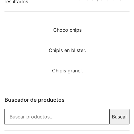
Ordenado
resultados
por
los
últimos
Choco chips
Chipis en blister.
Chipis granel.
Buscador de productos
Buscar
Buscar
por: