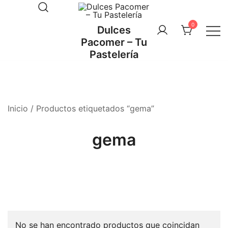
Saltar
al
0
Dulces
contenido
Pacomer – Tu
Pastelería
Inicio
/ Productos etiquetados “gema”
gema
No se han encontrado productos que coincidan