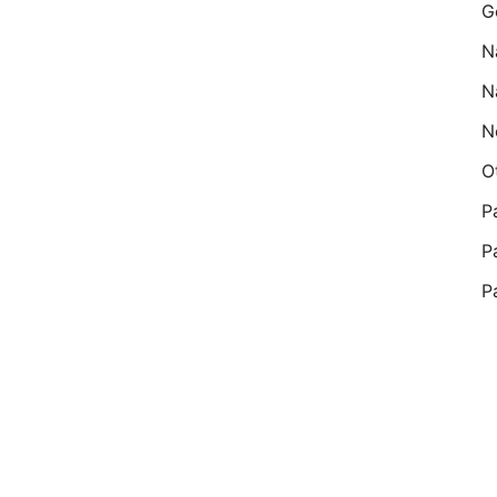
G
N
N
N
O
P
P
P