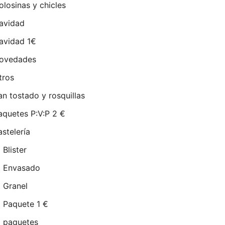
olosinas y chicles
avidad
avidad 1€
ovedades
tros
an tostado y rosquillas
aquetes P:V:P 2 €
astelería
Blister
Envasado
Granel
Paquete 1 €
paquetes