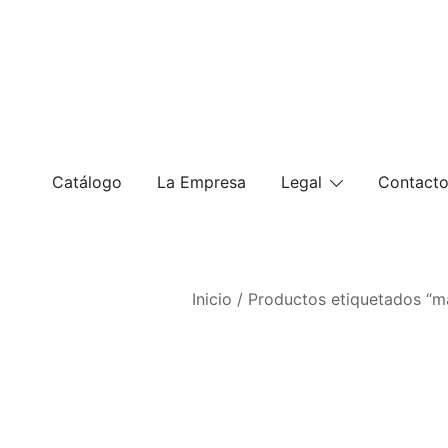
Saltar
al
contenido
Catálogo
La Empresa
Legal
Contact
Inicio
/ Productos etiquetados “m