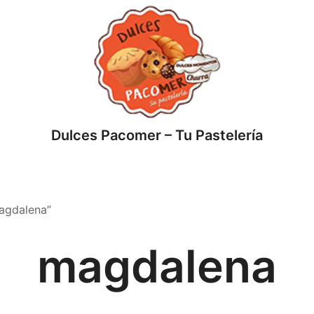
o
Dulces Pacomer – Tu Pastelería
agdalena”
magdalena