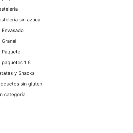
asteleria
astelería sin azúcar
Envasado
Granel
Paquete
paquetes 1 €
atatas y Snacks
roductos sin gluten
in categoría