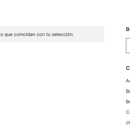
B
 que coincidan con tu selección.
B
po
C
A
B
B
C
c