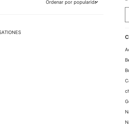
B
po
SATIONES
C
A
B
B
C
c
G
N
N