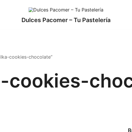
Dulces Pacomer – Tu Pastelería
o
ilka-cookies-chocolate”
a-cookies-choc
B