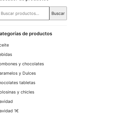
uscar
Buscar
r:
ategorías de productos
ceite
ebidas
ombones y chocolates
aramelos y Dulces
hocolates tabletas
olosinas y chicles
avidad
avidad 1€