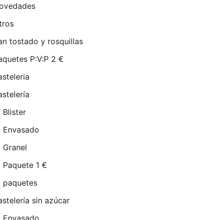
ovedades
tros
an tostado y rosquillas
aquetes P:V:P 2 €
asteleria
astelería
Blister
Envasado
Granel
Paquete 1 €
paquetes
astelería sin azúcar
Envasado