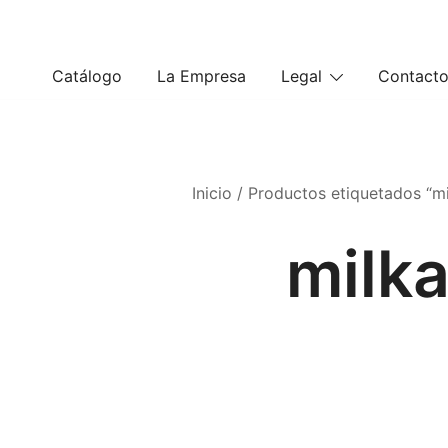
Saltar
al
contenido
Catálogo
La Empresa
Legal
Contact
Inicio
/ Productos etiquetados “m
milk