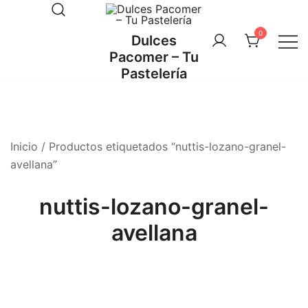
Saltar
al
0
Dulces
contenido
Pacomer – Tu
Pastelería
Inicio
/ Productos etiquetados “nuttis-lozano-granel-
avellana”
nuttis-lozano-granel-
avellana