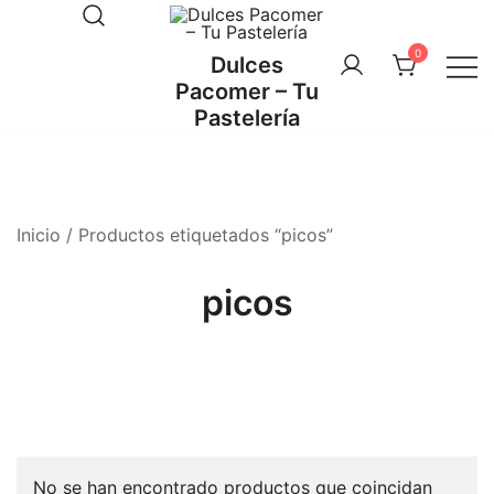
Saltar
al
0
Dulces
contenido
Pacomer – Tu
Pastelería
Inicio
/ Productos etiquetados “picos”
picos
No se han encontrado productos que coincidan