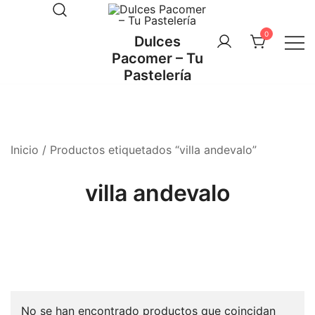
Saltar
al
0
Dulces
contenido
Pacomer – Tu
Pastelería
Inicio
/ Productos etiquetados “villa andevalo”
villa andevalo
No se han encontrado productos que coincidan