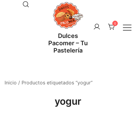
Saltar
al
contenido
0
Dulces
Pacomer – Tu
Pastelería
Inicio
/ Productos etiquetados “yogur”
yogur