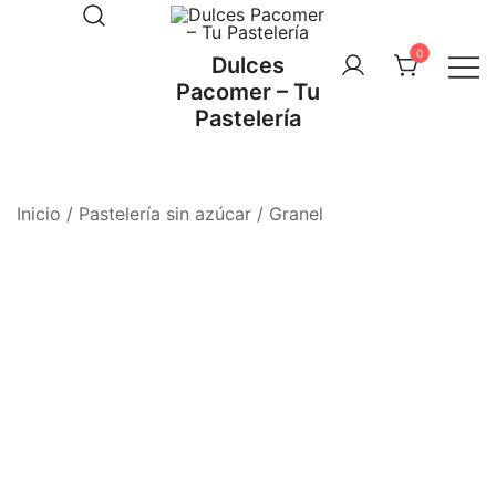
Saltar
al
0
Dulces
contenido
Pacomer – Tu
Pastelería
Inicio
/
Pastelería sin azúcar
/
Granel